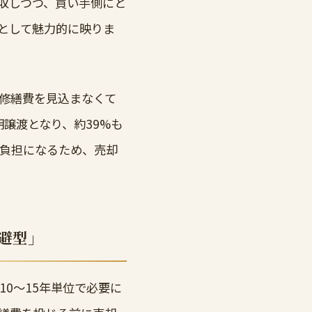
収しつつ、買い手側にと
として魅力的に映りま
修繕費を見込まなくて
譲渡となり、約39%も
い負担になるため、売却
避型」
0〜15年単位で必要に